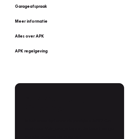
Garageafspraak
Meer informatie
Alles over APK
APK regelgeving
APK Keuring bij
Vakgarage!
Is het weer tijd voor de jaarlijkse APK? Ga
snel naar Vakgarage bij u in de buurt, en ga
zonder zorgen de weg op!