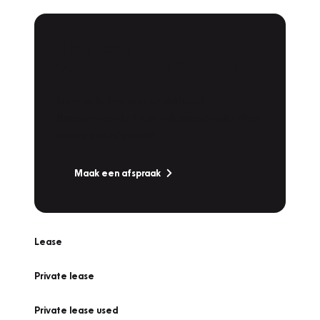
Plan een
Werkplaatsafspraak
Is uw auto toe aan Onderhoud,
Bandenwissel of een Vakantiecheck? Plan
online een afspraak!
Maak een afspraak
Lease
Private lease
Private lease used