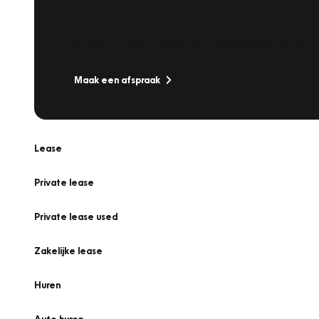
Werkplaatsafspraak
Is uw auto toe aan Onderhoud, Bandenwissel of een Va
Maak een afspraak
Lease
Private lease
Private lease used
Zakelijke lease
Huren