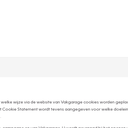
 welke wijze via de website van Vakgarage cookies worden geplaa
n dit Cookie Statement wordt tevens aangegeven voor welke doelei
.
merk, campagne en van Vakgarage. U wordt gevraagd bij het opene