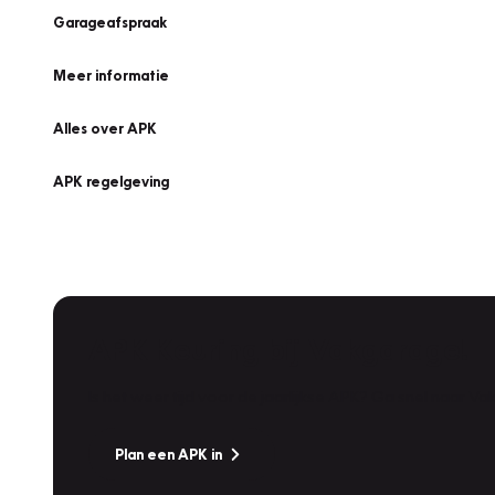
Garageafspraak
Meer informatie
Alles over APK
APK regelgeving
APK Keuring bij Vakgarage!
Is het weer tijd voor de jaarlijkse APK? Ga snel naar V
Plan een APK in