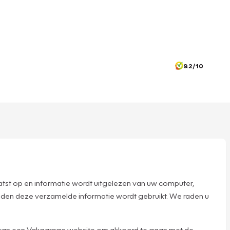
9.2/10
tst op en informatie wordt uitgelezen van uw computer,
nden deze verzamelde informatie wordt gebruikt. We raden u
n van een Vakgarage website om akkoord te gaan met de