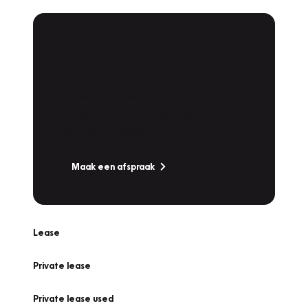
Plan een
Werkplaatsafspraak
Is uw auto toe aan Onderhoud,
Bandenwissel of een Vakantiecheck? Plan
online een afspraak!
Maak een afspraak
Lease
Private lease
Private lease used