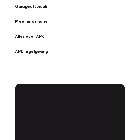
Garageafspraak
Meer informatie
Alles over APK
APK regelgeving
APK Keuring bij
Vakgarage!
Is het weer tijd voor de jaarlijkse APK? Ga
snel naar Vakgarage bij u in de buurt, en ga
zonder zorgen de weg op!