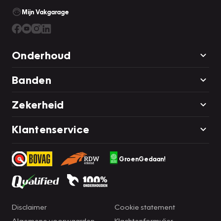
bovendien de verkeersborden zien die u onderweg
Mijn Vakgarage
tegenkomt. Zo helpt deze Volkswagen u om veiliger te
rijden. Het Lane-keeping systeem doet precies wat nodig
is: waarschuwen en corrigeren bij onbedoelde
Onderhoud
overschrijding van de rijstrooklijnen. Het systeem voor
vermoeidheidsherkenning neemt het waar als uw
Banden
concentratie verslapt en geeft u dan een waarschuwing.
De veiligheid van deze auto wordt verder verhoogd door
Zekerheid
dodehoekdetectie, hill hold functie, autonoom
remsysteem en bandenspanningcontrolesysteem.
Klantenservice
Hebben we u nieuwsgierig gemaakt? Bel of mail ons nu
voor een proefrit.
GroenGedaan!
Disclaimer
Cookie statement
Algemene voorwaarden
Klachtenformulier