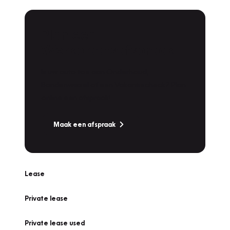
Plan een
Werkplaatsafspraak
Is uw auto toe aan Onderhoud,
Bandenwissel of een Vakantiecheck? Plan
online een afspraak!
Maak een afspraak
Lease
Private lease
Private lease used