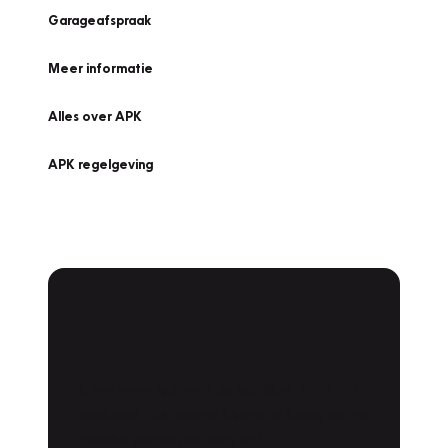
Garageafspraak
Meer informatie
Alles over APK
APK regelgeving
APK Keuring bij
Vakgarage!
Is het weer tijd voor de jaarlijkse APK? Ga
snel naar Vakgarage bij u in de buurt, en ga
zonder zorgen de weg op!