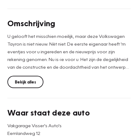
Omschrijving
U gelooft het misschien moeilijk, maar deze Volkswagen
Tayron is niet nieuw. Nèt niet. De eerste eigenaar heeft 'm
eventjes voor u ingereden en de nieuwprijs voor zijn
rekening genomen. Nu is-ie voor u. Het zijn de degelijkheid
van de constructie en de doordachtheid van het ontwerp
die ervoor zorgen dat een Volkswagen jarenlang
begeerlijk blijft. Zoals deze Tayron, bijvoorbeeld. In deze
Bekijk alles
auto vindt u een benzinemotor en een automatische
transmissie. Tijdens gure dagen is het prettig zitten in de
verwarmbare voorstoelen. Zit u goed? Nou, zeker wel,
Waar staat deze auto
met de comfortstoelen! De elektrisch bedienbare
achterklep opent met een druk op de knop. Ook 18 inch
Vakgarage Visser's Auto's
lichtmetalen velgen, Full LED koplampen, adaptief
Eemlandweg 12
dempingsysteem, warmtewerend glas, trailer assistent en