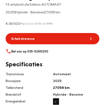
1.5 eHybrid Life Edition AUTOMAAT
2025
|
Hybride - Benzine
|
27.058 km
€ 38.500
Prijs is incl. BTW en BPM
Ik heb interesse
Bel ons op 035-5266200
Specificaties
Transmissie
Automaat
Bouwjaar
2025
Tellerstand
27058 km
Brandstof
Hybride - Benzine
Energielabel
-