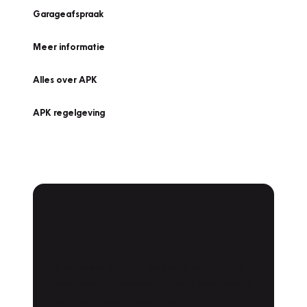
Garageafspraak
Meer informatie
Alles over APK
APK regelgeving
APK Keuring bij
Vakgarage!
Is het weer tijd voor de jaarlijkse APK? Ga
snel naar Vakgarage bij u in de buurt, en ga
zonder zorgen de weg op!