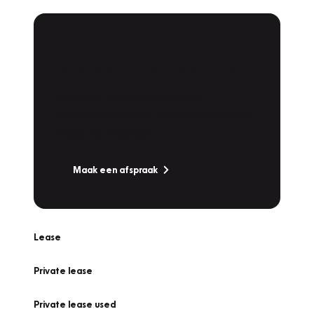
Plan een
Werkplaatsafspraak
Is uw auto toe aan Onderhoud,
Bandenwissel of een Vakantiecheck? Plan
online een afspraak!
Maak een afspraak
Lease
Private lease
Private lease used