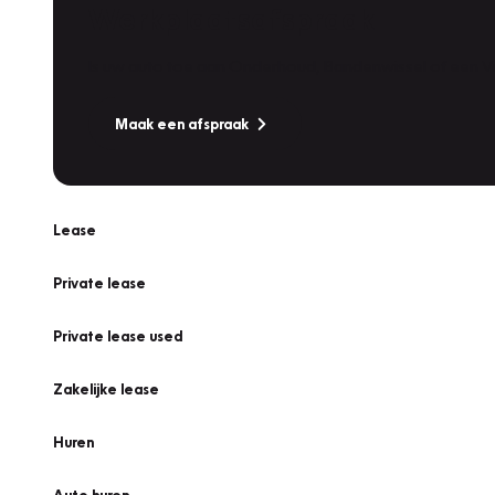
Werkplaatsafspraak
Is uw auto toe aan Onderhoud, Bandenwissel of een Va
Maak een afspraak
Lease
Private lease
Private lease used
Zakelijke lease
Huren