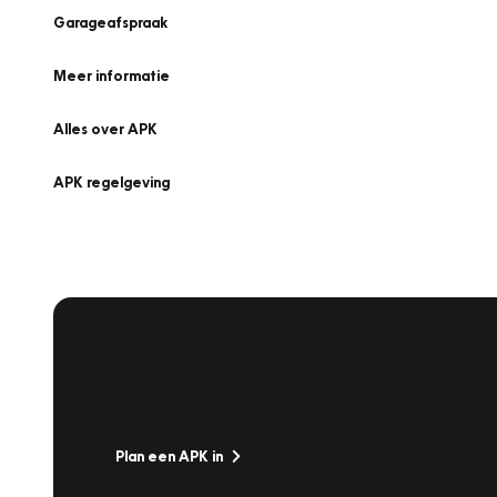
Garageafspraak
Meer informatie
Alles over APK
APK regelgeving
APK Keuring bij Vakgarage!
Is het weer tijd voor de jaarlijkse APK? Ga snel naar V
Plan een APK in