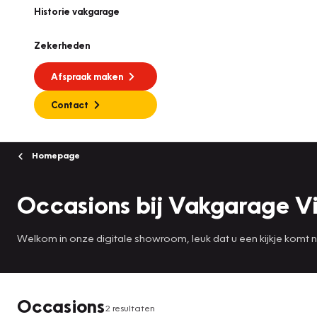
Historie vakgarage
Zekerheden
Afspraak maken
Contact
Homepage
Occasions bij Vakgarage Vi
Welkom in onze digitale showroom, leuk dat u een kijkje komt
Occasions
2 resultaten