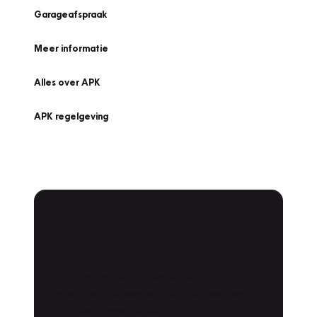
Garageafspraak
Meer informatie
Alles over APK
APK regelgeving
APK Keuring bij
Vakgarage!
Is het weer tijd voor de jaarlijkse APK? Ga
snel naar Vakgarage bij u in de buurt, en ga
zonder zorgen de weg op!