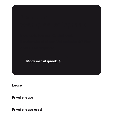
Plan een
Werkplaatsafspraak
Is uw auto toe aan Onderhoud,
Bandenwissel of een Vakantiecheck? Plan
online een afspraak!
Maak een afspraak
Lease
Private lease
Private lease used