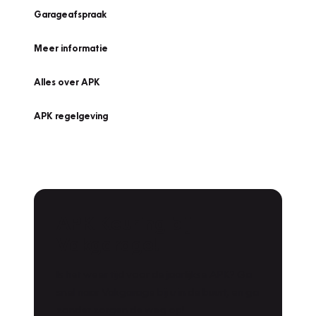
Garageafspraak
Meer informatie
Alles over APK
APK regelgeving
APK Keuring bij
Vakgarage!
Is het weer tijd voor de jaarlijkse APK? Ga
snel naar Vakgarage bij u in de buurt, en ga
zonder zorgen de weg op!