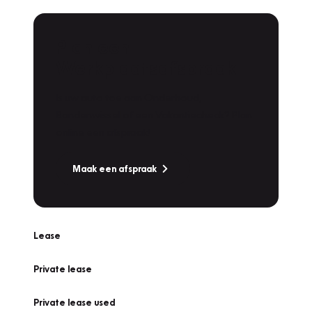
Plan een
Werkplaatsafspraak
Is uw auto toe aan Onderhoud,
Bandenwissel of een Vakantiecheck? Plan
online een afspraak!
Maak een afspraak
Lease
Private lease
Private lease used