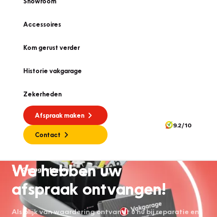
Showroom
Accessoires
Kom gerust verder
Historie vakgarage
Zekerheden
Afspraak maken
9.2/10
Contact
We hebben uw
Garageafspraak
afspraak ontvangen!
Als blijk van waardering ontvangt u nu bij reparatie en