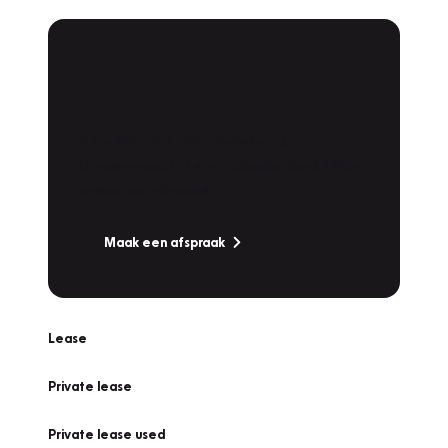
Plan een
Werkplaatsafspraak
Is uw auto toe aan Onderhoud,
Bandenwissel of een Vakantiecheck? Plan
online een afspraak!
Maak een afspraak
Lease
Private lease
Private lease used