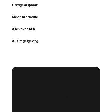
Garageafspraak
Meer informatie
Alles over APK
APK regelgeving
APK Keuring bij
Vakgarage!
Is het weer tijd voor de jaarlijkse APK? Ga
snel naar Vakgarage bij u in de buurt, en ga
zonder zorgen de weg op!