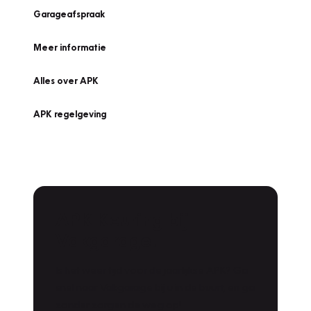
Garageafspraak
Meer informatie
Alles over APK
APK regelgeving
APK Keuring bij
Vakgarage!
Is het weer tijd voor de jaarlijkse APK? Ga
snel naar Vakgarage bij u in de buurt, en ga
zonder zorgen de weg op!