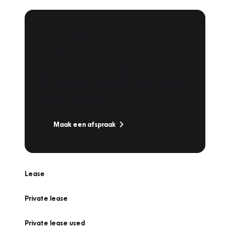
Plan een
Werkplaatsafspraak
Is uw auto toe aan Onderhoud,
Bandenwissel of een Vakantiecheck? Plan
online een afspraak!
Maak een afspraak
Lease
Private lease
Private lease used