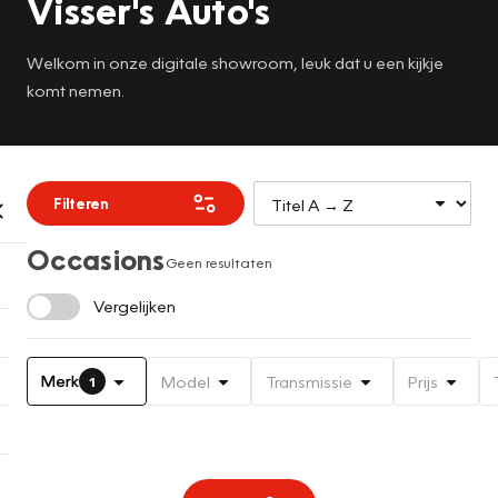
Visser's Auto's
Welkom in onze digitale showroom, leuk dat u een kijkje
komt nemen.
Filteren
Occasions
Geen resultaten
Vergelijken
Merk
Model
Transmissie
Prijs
1