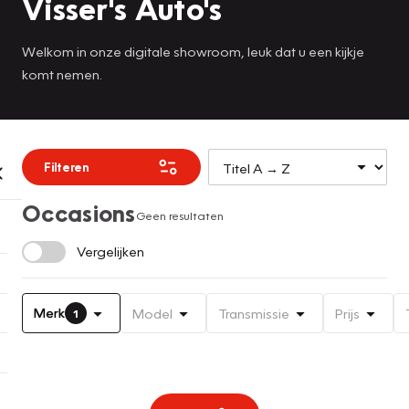
Visser's Auto's
Welkom in onze digitale showroom, leuk dat u een kijkje
komt nemen.
Filteren
Occasions
Geen resultaten
Vergelijken
Merk
Model
Transmissie
Prijs
1