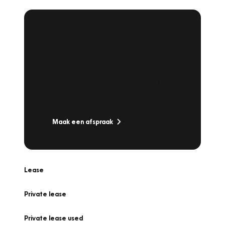
Plan een
Werkplaatsafspraak
Is uw auto toe aan Onderhoud,
Bandenwissel of een Vakantiecheck? Plan
online een afspraak!
Maak een afspraak
Lease
Private lease
Private lease used