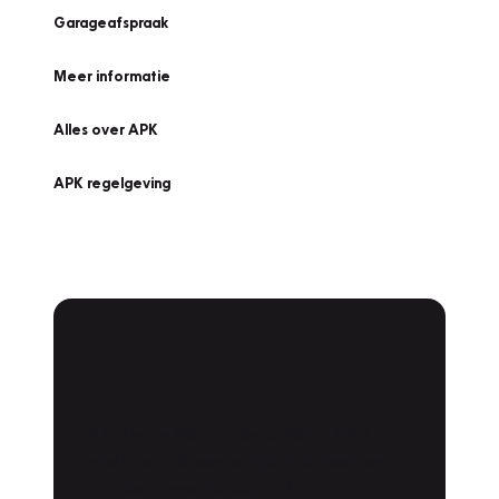
Garageafspraak
Meer informatie
Alles over APK
APK regelgeving
APK Keuring bij
Vakgarage!
Is het weer tijd voor de jaarlijkse APK? Ga
snel naar Vakgarage bij u in de buurt, en ga
zonder zorgen de weg op!