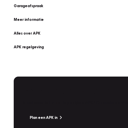
Garageafspraak
Meer informatie
Alles over APK
APK regelgeving
APK Keuring bij Vakgarage!
Is het weer tijd voor de jaarlijkse APK? Ga snel naar V
Plan een APK in