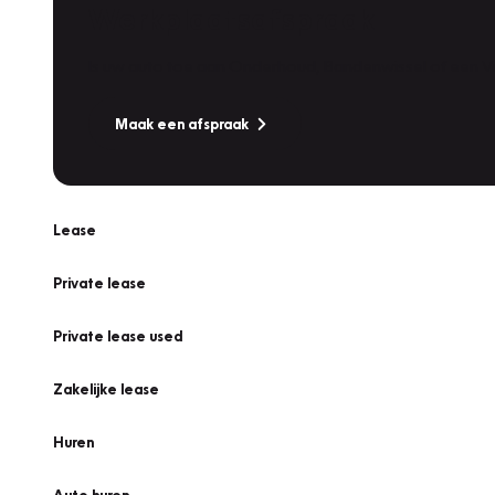
Werkplaatsafspraak
Is uw auto toe aan Onderhoud, Bandenwissel of een Va
Maak een afspraak
Lease
Private lease
Private lease used
Zakelijke lease
Huren