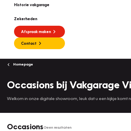
Historie vakgarage
Zekerheden
Afspraak maken
Contact
Homepage
Occasions bij Vakgarage Vi
Welkom in onze digitale showroom, leuk dat u een kijkje komt
Occasions
Geen resultaten