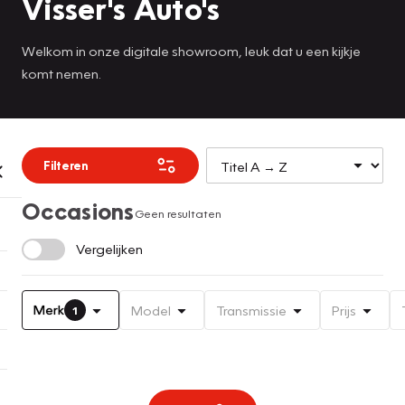
Visser's Auto's
Welkom in onze digitale showroom, leuk dat u een kijkje
komt nemen.
Filteren
Occasions
Geen resultaten
Vergelijken
Merk
Model
Transmissie
Prijs
1