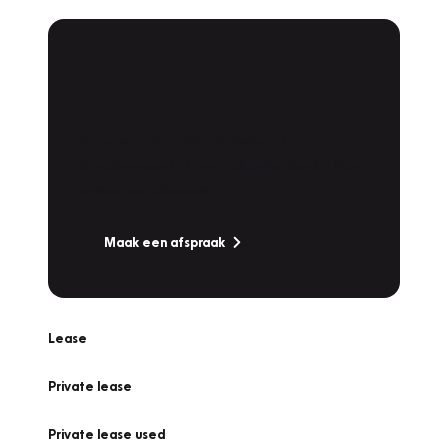
Plan een
Werkplaatsafspraak
Is uw auto toe aan Onderhoud,
Bandenwissel of een Vakantiecheck? Plan
online een afspraak!
Maak een afspraak
Lease
Private lease
Private lease used