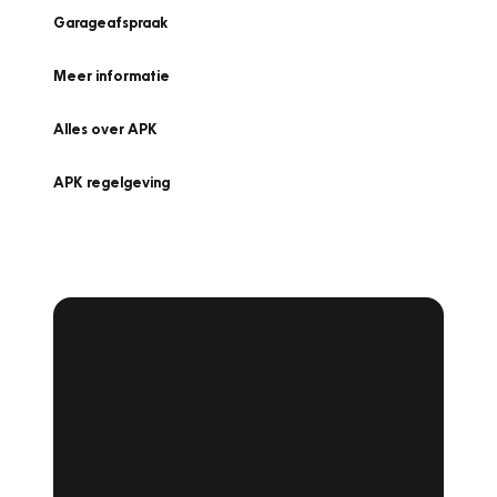
Garageafspraak
Meer informatie
Alles over APK
APK regelgeving
APK Keuring bij
Vakgarage!
Is het weer tijd voor de jaarlijkse APK? Ga
snel naar Vakgarage bij u in de buurt, en ga
zonder zorgen de weg op!