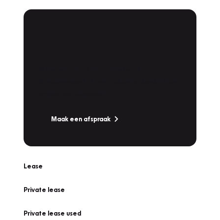
Plan een
Werkplaatsafspraak
Is uw auto toe aan Onderhoud,
Bandenwissel of een Vakantiecheck? Plan
online een afspraak!
Maak een afspraak
Lease
Private lease
Private lease used