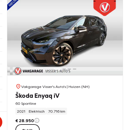
Vakgarage Visser's Auto's
| Huizen (NH)
Škoda Enyaq iV
60 Sportline
2021
Elektrisch
70.716 km
€ 28.950
Bekijk