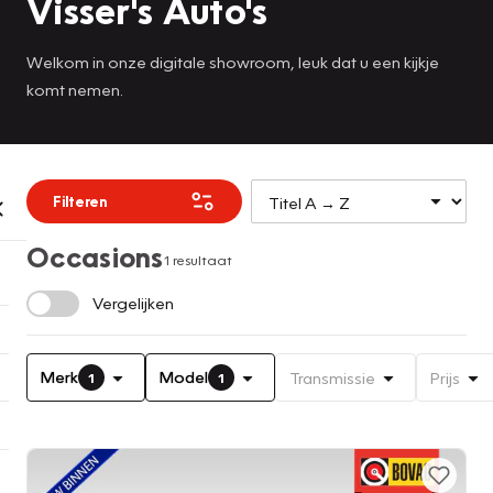
Visser's Auto's
Welkom in onze digitale showroom, leuk dat u een kijkje
komt nemen.
Filteren
Occasions
1 resultaat
Vergelijken
Merk
Model
Transmissie
Prijs
1
1