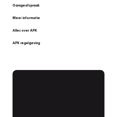
Garageafspraak
Meer informatie
Alles over APK
APK regelgeving
APK Keuring bij
Vakgarage!
Is het weer tijd voor de jaarlijkse APK? Ga
snel naar Vakgarage bij u in de buurt, en ga
zonder zorgen de weg op!